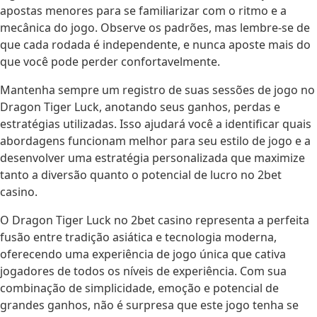
apostas menores para se familiarizar com o ritmo e a
mecânica do jogo. Observe os padrões, mas lembre-se de
que cada rodada é independente, e nunca aposte mais do
que você pode perder confortavelmente.
Mantenha sempre um registro de suas sessões de jogo no
Dragon Tiger Luck, anotando seus ganhos, perdas e
estratégias utilizadas. Isso ajudará você a identificar quais
abordagens funcionam melhor para seu estilo de jogo e a
desenvolver uma estratégia personalizada que maximize
tanto a diversão quanto o potencial de lucro no 2bet
casino.
O Dragon Tiger Luck no 2bet casino representa a perfeita
fusão entre tradição asiática e tecnologia moderna,
oferecendo uma experiência de jogo única que cativa
jogadores de todos os níveis de experiência. Com sua
combinação de simplicidade, emoção e potencial de
grandes ganhos, não é surpresa que este jogo tenha se