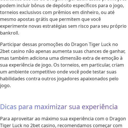
podem incluir bônus de depósito específicos para o jogo,
torneios exclusivos com prêmios em dinheiro, ou até
mesmo apostas grátis que permitem que você
experimente novas estratégias sem risco para seu próprio
bankroll.
Participar dessas promoções do Dragon Tiger Luck no
2bet casino não apenas aumenta suas chances de ganhar,
mas também adiciona uma dimensão extra de emoção à
sua experiência de jogo. Os torneios, em particular, criam
um ambiente competitivo onde você pode testar suas
habilidades contra outros jogadores apaixonados pelo
jogo.
Dicas para maximizar sua experiência
Para aproveitar ao máximo sua experiência com o Dragon
Tiger Luck no 2bet casino, recomendamos começar com