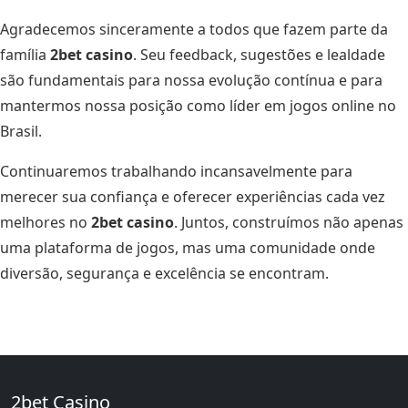
Agradecemos sinceramente a todos que fazem parte da
família
2bet casino
. Seu feedback, sugestões e lealdade
são fundamentais para nossa evolução contínua e para
mantermos nossa posição como líder em jogos online no
Brasil.
Continuaremos trabalhando incansavelmente para
merecer sua confiança e oferecer experiências cada vez
melhores no
2bet casino
. Juntos, construímos não apenas
uma plataforma de jogos, mas uma comunidade onde
diversão, segurança e excelência se encontram.
2bet Casino