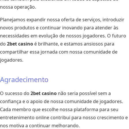
nossa operação.
Planejamos expandir nossa oferta de serviços, introduzir
novos produtos e continuar inovando para atender às
necessidades em evolução de nossos jogadores. O futuro
do
2bet casino
é brilhante, e estamos ansiosos para
compartilhar essa jornada com nossa comunidade de
jogadores.
Agradecimento
O sucesso do
2bet casino
não seria possível sem a
confiança e o apoio de nossa comunidade de jogadores.
Cada membro que escolhe nossa plataforma para seu
entretenimento online contribui para nosso crescimento e
nos motiva a continuar melhorando.