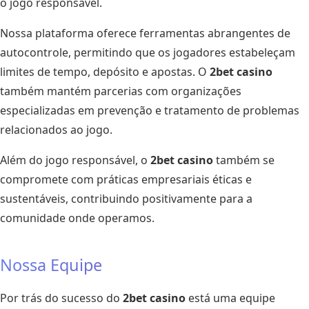
o jogo responsável.
Nossa plataforma oferece ferramentas abrangentes de
autocontrole, permitindo que os jogadores estabeleçam
limites de tempo, depósito e apostas. O
2bet casino
também mantém parcerias com organizações
especializadas em prevenção e tratamento de problemas
relacionados ao jogo.
Além do jogo responsável, o
2bet casino
também se
compromete com práticas empresariais éticas e
sustentáveis, contribuindo positivamente para a
comunidade onde operamos.
Nossa Equipe
Por trás do sucesso do
2bet casino
está uma equipe