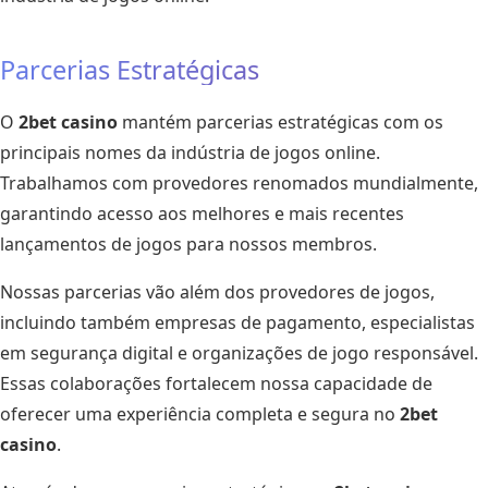
Parcerias Estratégicas
O
2bet casino
mantém parcerias estratégicas com os
principais nomes da indústria de jogos online.
Trabalhamos com provedores renomados mundialmente,
garantindo acesso aos melhores e mais recentes
lançamentos de jogos para nossos membros.
Nossas parcerias vão além dos provedores de jogos,
incluindo também empresas de pagamento, especialistas
em segurança digital e organizações de jogo responsável.
Essas colaborações fortalecem nossa capacidade de
oferecer uma experiência completa e segura no
2bet
casino
.