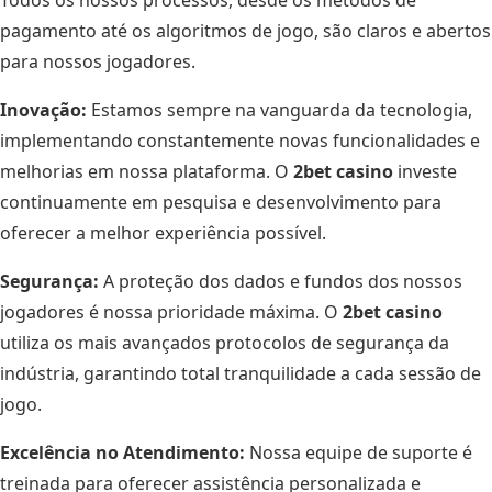
Todos os nossos processos, desde os métodos de
pagamento até os algoritmos de jogo, são claros e abertos
para nossos jogadores.
Inovação:
Estamos sempre na vanguarda da tecnologia,
implementando constantemente novas funcionalidades e
melhorias em nossa plataforma. O
2bet casino
investe
continuamente em pesquisa e desenvolvimento para
oferecer a melhor experiência possível.
Segurança:
A proteção dos dados e fundos dos nossos
jogadores é nossa prioridade máxima. O
2bet casino
utiliza os mais avançados protocolos de segurança da
indústria, garantindo total tranquilidade a cada sessão de
jogo.
Excelência no Atendimento:
Nossa equipe de suporte é
treinada para oferecer assistência personalizada e