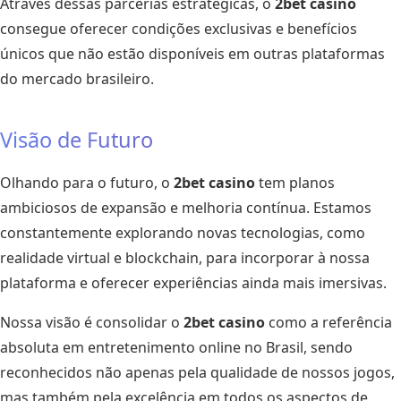
Através dessas parcerias estratégicas, o
2bet casino
consegue oferecer condições exclusivas e benefícios
únicos que não estão disponíveis em outras plataformas
do mercado brasileiro.
Visão de Futuro
Olhando para o futuro, o
2bet casino
tem planos
ambiciosos de expansão e melhoria contínua. Estamos
constantemente explorando novas tecnologias, como
realidade virtual e blockchain, para incorporar à nossa
plataforma e oferecer experiências ainda mais imersivas.
Nossa visão é consolidar o
2bet casino
como a referência
absoluta em entretenimento online no Brasil, sendo
reconhecidos não apenas pela qualidade de nossos jogos,
mas também pela excelência em todos os aspectos de