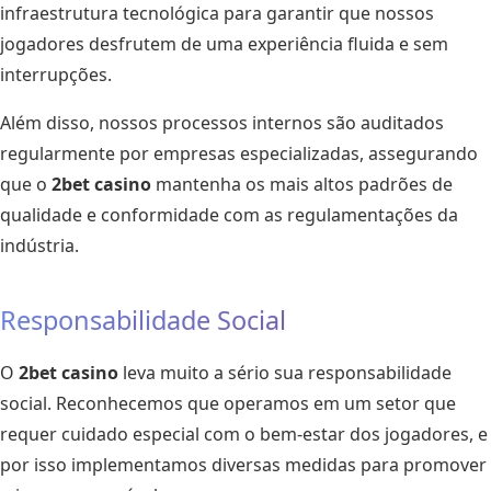
infraestrutura tecnológica para garantir que nossos
jogadores desfrutem de uma experiência fluida e sem
interrupções.
Além disso, nossos processos internos são auditados
regularmente por empresas especializadas, assegurando
que o
2bet casino
mantenha os mais altos padrões de
qualidade e conformidade com as regulamentações da
indústria.
Responsabilidade Social
O
2bet casino
leva muito a sério sua responsabilidade
social. Reconhecemos que operamos em um setor que
requer cuidado especial com o bem-estar dos jogadores, e
por isso implementamos diversas medidas para promover